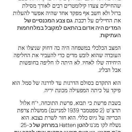
שהחיילים צעדו קילומטרים רבים לאורך מסילת
ברזל ולא חשב אף מפקד אחד שהיה אפשר להעלות
. גם צבע המכנסיים של
את החיילים על רכבת
המדים היה אדום בהתאם למקובל במלחחמות
העתיקות.
המצב הכלכלי במשפחה היה כה דחוק שניצלו את
העובדה שהוא לובש מדים כדי להעביר את החליפה
.
היחידה שלו לאחיו
לא היתה לו חליפה בחופשות
.
אבל הבליג
.
הוא התקדם בסולם הדרגות עד לדרגה של סמל
הוא
.
פיקד על כיתה המפעילה מכונת יריה
"
,
,
בשבת פרשת כי תבוא
פרשת התוכחה
י
ח אלול
)
1939
(2
"
תרצ
ט
ספטמבר
למניינם
ממשלת צרפת
.
.
הכריזה על גיוס כללי
הוא חזר לשרת בצבא
הוא
'
להטן Hatten במרחק של כ-25
נשלח לקו מג
נו