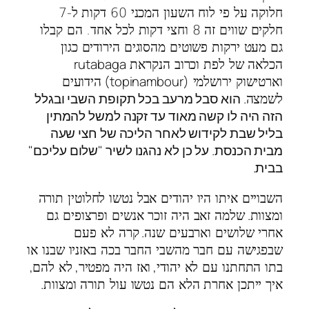
חלוקה על פי לוח השעון המכני 60 דקות ל-7
חלקים שווים זה 8 וחצי דקות לכל אחד. הם קבלו
גם מעט ירקות פשוטים מהסוגים הירודים כגון
rutabaga
הכלאה של לפת וכרוב הנקראת
(topinambour)
וארטישוק ירושלמי
הידועים
. הוא סבל מרעב בכל תקופת השבי ובגלל
לשמצה
הזה היה לו קשה מאוד עד זקנה למשל להמתין
בליל שבת לקידוש לאחר הליכה של חצי שעה
מבית הכנסת. על כן לא נהגנו לשיר "שלום עליכם"
בבית.
השבויים איתו היו יהודים אבל נטשו לחלוטין תורה
.
ומצוות
שלמה זאב היה זוכר אנשים ופרצופים גם
.
אחרי שלושים וארבעים שנה
קרה לא פעם
שבפגישה עם חבר מהשבי החבר בכה באזניו שבנו או
,
,
,
בתו התחתנו עם לא יהודי
ואז היה מפטיר
לא להם
.
איך ייתכן אחרת הלא הם נטשו עול תורה ומצוות