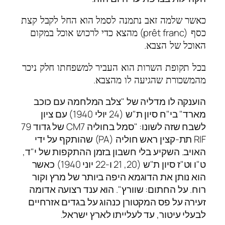
כאשר שלמה זאב נתמנה לסמל הוא החל לקבל קצת
(prêt franc)
כסף
מהצא כדי לרכוש אוכל במקום
.
האוכל של הצבא
בכל תקופת השרות הוא העביר למשפחתו חלק ניכר
.
מהמשכורת שהגיעה לו מהצבא
הוענקה לו מדליה של "צלב המלחמה עם כוכב
מארד" בי"ח סיון ת"ש (24 יולי 1940) עם ציון
לשבח שזה לשונו: "סמל בחוליה CM7 של גדוד 79
RIF תת-קצין ראש חוליה (PA) שהותקף על ידי
האויב. השקיע בלי חשבון בזמן ההתקפות של י"ד,
ט"ו וט"ז סיון ת"ש (20, 21 ו-22 יוני 1940) כאשר
הוא נותן את הדוגמא היפה ביותר של מרץ וקור
רוח. על החתום: שוורץ". הוא ענד רצועה אדומה
זעירה על פס המקטורן כנהוג על בגדים אזרחיים
לבעלי עיטור, עד לעלייתו לארץ ישראל.