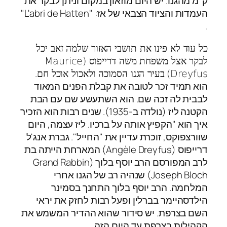
ק"מ מהגנו. יש היום מוזאון במקום וניתן לבקר את
העמדות והציוד הצבאי של אז: "L'abri de Hatten"
.
כל עוד לא פינו את תושבי האזור שלמה זאב יכל
לבקר אצל משפחת משה דרייפוס (Maurice
.
Dreyfus)
בעיר הגנו הסמוכה ולאכול אוכל חם
הוא תמיד זכר לטובה את קבלת הפנים המאוד
לבבית לה זכה שם. הוא השתעשע שם עם הבת
הקטנה ליז (נולדה ב-1935). שנים רבות הוא הזכיר
איך הוא "הקפיץ אותה על ברכיו. ליז עצמה, היום
שוורצפוקס, זוכרת עדיין את "החייל". גברת אנג'ל
דרייפוס (Angèle Dreyfus) המארחת הייתה בת
לרב המפורסם הרב יוסף בלוך (Grand Rabbin
Joseph Bloch) שנהיה רב של הגנו אחרי
המלחמה. הרב יוסף בלוך התחנך בסמינר
הילדסהיימר בברלין ופעל רבות לחזק את יראי
השם בצרפת. יש סידור שהוא ההדיר המשמש את
הקהילות בצרפת עד היום הזה.