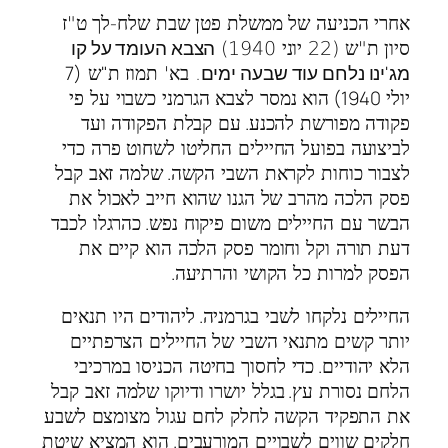
אחרי הכניעה של ממשלת פטן שבת שלח-לך ט"ז
הצבא העומד על קו
סיון ת"ש (22 יוני 1940)
מג'ינו נלחם עוד שבעה ימים
"
(7
. בא' תמוז ת
ש
1940)
יולי
הוא נמסר לצבא הגרמני כשבוי על פי
.
פקודה מפורשת להכנע
עם קבלת הפקודה ועד
לביצועה בפועל החיילים החליטו לשחוט פרה כדי
.
לצבור כוחות לקראת השבי הקשה
שלמה זאב קבל
פסק הלכה מהרב של הגנו שהוא חייב לאכול את
.
הבשר עם החיילים משום פיקוח נפש
כהרגלו לכבד
דעת תורה וקל וחומר פסק הלכה הוא קיים את
.
הפסק למרות כל הקושי והרתיעה
.
החיילים נלקחו לשבי בגרמניה
ליהודים היו תנאים
יותר קשים מתנאי השבי של החיילים הצרפתיים
.
הלא יהודיים
כדי לחסוך בחיטה הכניסו במרכיבי
.
הלחם נסורת עץ
בגלל יושרו ודיוקו שלמה זאב קבל
את התפקיד הקשה לחלק לחם עגול מצומצם לשבע
.
חלקים שווים לשבויים המורעבים
הוא המציא שיטת