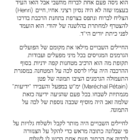
הוא ניסה פעם אחת לברוח מהשבי אבל הואו העיד
(Henri)
,
.
בעצמו שזה לא היה נסיון רציני
אחיו
חיים
הצליח לברוח ונתפס בצרפת בתחנת הרכבת בדרכו
.
להצטרף למחתרת בהלשנה של יהודי
הוא הועמד
.
"
לפני כיתת יורים הי
ד
החיילים השבויים מילאו את מקומם של הפועלים
.
הגרמנים המגויסים בכל מיני מפעלים ועבודות
.
תקופת מה הוא הרכיב מטחנות קפה ידניות
בסוף
.
ההרכבה היה עליו לרסס לכה על המטחנה
במסגרת
התעמולה הגרמנים הציבו תמונה של פטן
"
"
"
(Maréchal Pétain)
ימ
ש במפעל והעבירו
ידיעות
.
מגמתיות לשבחו
בכל פעם שהגיעה ידיעה כזאת
שלמה זאב היה מוסיף שכבה נוספת של לכה על
.
התמונה
לחיילים השבויים היה מותר לקבל ולשלוח גלויות על
פי שבלונה כתובה מראש כדי להקל על הצנזורה
.
לבדוק את הכתוב
פעם אחת הרשו לו לשלוח