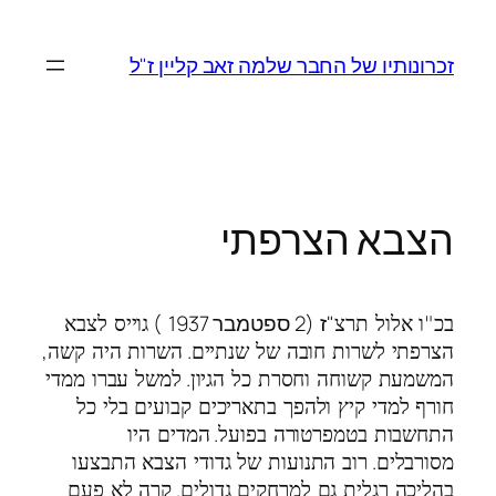
לדלג
לתוכן
זכרונותיו של החבר שלמה זאב קליין ז"ל
הצבא הצרפתי
"ז
(2 ספטמבר 1937
)
בכ"ו אלול תרצ
גוייס לצבא
,
.
הצרפתי לשרות חובה של שנתיים
השרות היה קשה
.
המשמעת קשוחה וחסרת כל הגיון
למשל עברו ממדי
חורף למדי קיץ ולהפך בתאריכים קבועים בלי כל
.
התחשבות בטמפרטורה בפועל
המדים היו
.
מסורבלים
רוב התנועות של גדודי הצבא התבצעו
.
בהליכה רגלית גם למרחקים גדולים
קרה לא פעם