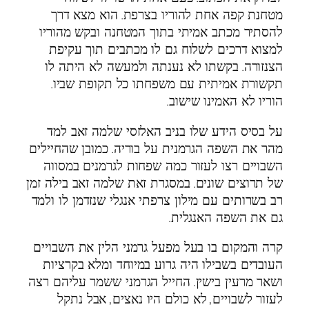
.
מטחנת קפה אחת להוריו בצרפת
הוא מצא דרך
להסתיר מכתב אמיתי בתוך המטחנה ובקש מהוריו
למצוא דרכים לשלוח גם לו מכתבים תוך עקיפת
.
הצנזורה
בקשתו לא נענתה ולמעשה לא היתה לו
.
תקשורת אמיתית עם משפחתו כל תקופת שביו
.
הוריו לא האמינו שישוב
על בסיס הידע שלו בניב האלזסי שלמה זאב למד
.
מהר את השפה הגרמנית על בוריה
כמובן שהחיילים
השבויים רצו לעזור כמה שפחות לגרמנים במסווה
.
של תרוצים שונים
במסגרת זאת שלמה זאב בילה זמן
רב בשרותים עם מילון צרפתי אנגלי שנזדמן לו ולמד
.
גם את השפה האנגלית
קרה והמקום בו בעל מפעל גרמני הלין את השבויים
העובדים בשבילו היה גרוע במיוחד ומלא בקרציות
.
ושאר מרעין בישין
החייל הגרמני ששמר עליהם רצה
,
,
לעזור לשבויים
לא כולם היו נאצים
אבל נתקל