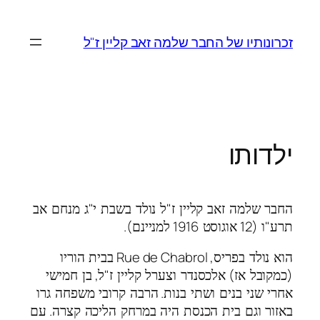
לדלג
לתוכן
זכרונותיו של החבר שלמה זאב קליין ז"ל
ילדותו
"
"
החבר שלמה זאב קליין ז
ל נולד בשבת י
ג מנחם אב
).
1916
(12
"
תרע
ו
אוגוסט
למניינם
, Rue de Chabrol
הוא נולד בפריס
בבית הוריו
,
"
)
(
כמקובל אז
אלכסנדר וצערל קליין ז
ל
בן חמישי
.
אחרי שני בנים ושתי בנות
הרבה קרובי משפחה גרו
.
באזור וגם בית הכנסת היה במרחק הליכה קצרה
עם