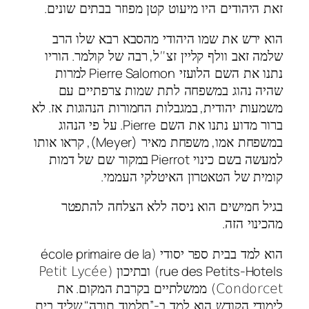
.
זאת היהודים היו מיעוט קטן מפוזר בבתים שונים
הוא ירש את שמו היהודי מהסבא רבא שלו הרב
.
,
שלמה זאב וולף קליין זצ”ל
רבה של קולמר
הוריו
Pierre Salomon
נתנו את השם הלועזי
למרות
שהיה נהוג במשפחה לתת שמות צרפתיים עם
.
,
משמעות יהודית
במגבלות החמורות הנהוגות אז
לא
Pierre.
ברור מדוע נתנו את השם
על פי הנהוג
(Meyer),
,
במשפחת אמו
משפחת מאיר
קראו אותו
Pierrot
למעשה בשם כינוי
במקור שם של דמות
.
קומית של הטאטרון האיטלקי העממי
בגיל חמישים הוא ניסה ללא הצלחה להתפטר
.
מהכינוי הזה
école primaire de la
הוא למד בבית ספר יסודי (
rue des Petits-Hotels
) ובתיכון (Petit Lycée
.
Condorcet) ממשלתיים בקרבת המקום
את
"
-”
לימודי הקודש הוא למד ב
תלמוד תורה
שליד בית