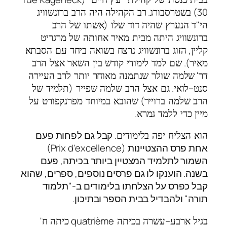
.
30)
בשטרסבורג
רב הקהילה היה הרב ברונשוויג
(
"
הי
ד הנערץ שהיה דוד שלו
אשתו של הרב
ברונשוויג היתה מבית מאיר אחותה של מרגריט
,
קליין
הזוג ברונשוויג נרצח בשואה ביחד עם הסבתא
).
מאיר
שם למד לימודי קודש בין השאר אצל הרב
'
דר
שלמה שולר שנתמנה מאוחר יותר לרב העיירה
(
.
–
סנט
לואי
גם אצל הרב שלמה שפייר
תלמיד של
)
הרב שלמה ברוייר
שהובא במיוחד מפרנקפורט על
.
מיין כדי ללמד גמרא
. קבל גם לפחות פעם
הוא הצליח יפה בלימודים
אחת פרס ההצטיינות (Prix d'excellence)
השמור לתלמיד המצטיין ביותר בכיתה, פעם
בשנה. הוענקו לו גם פרסים נוספים, ספרים, שהוא
קבל כפרס על הצלחתו בלימודים ב-"תלמוד
תורה" ולהבדיל בבית הספר ובתיכון.
'
quatrième
–
בגיל ארבע
עשרה בכיתה
כיתה ח