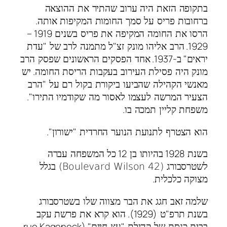
בתקופה הזאת היה ערוב שהתיר את ההוצאה
.
ברחובות פריס על סמך החומות המקיפות אותה
1919 –
הרסו את החומה המקיפה את פריס בשנים
"
"
1929.
הרב אליהו מונק זצ
ל מתמנה לרב של
עדת
-1937.
"
יראים
ב
אחד הפסקים הראשונים שפסק הרב
.
מונק היה פסילת העירוב בעקבות הריסת החומה
יש
"
מאנשי הקהילה שהביעו ביקורת בקול רם על
הרב
".
הצעיר המרשה לעצמו לאסור מה שקודמיו התירו
.
משפחת קליין תמכה בו
".
"
הוא הצטרף לתנועת הנוער החרדית
ישורון
12
1928
בשנת
בהיותו בן
כל המשפחה עברה
לשטרסבורג (42 Boulevard Wilson) בגלל
.
מצוקה כלכלית
שלמה זאב חגג את הבר מצווה שלו בשטרסבורג
(1929).
"
בשנת תרפ
ט
הוא קרא את פרשת עקב
" (rue Kageneck
"
בבית כנסת של קהילת
עץ חיים