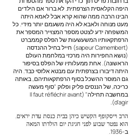
ברחובות פריס תוך כדי הקראת ספר מהספרות
היפה הקלאסית הצרפתית. לא ברור אם הילדים
הבינו הרבה ממה שהוא קרא אבל לאמא היתה
מעט מנוחה ולאבא לא היה משעמם יותר מידי. כל
המשפחה ידע לצטט מספר המצוייר המספר את
הרפתקאותיו המשעשעות של הפלס קממברט
(sapeur Camembert) חייל בחיל ההנדסה
(נושא החפירות היה מרכזי במלחמת העולם
הראשונה). אחת ממעלותיו של הפלס בסיפור
היתה דיבורו בצרפתית עם מבטא אלזסי כבד. היה
גם המוסר ההשכל בסוף הרפתקאותיהם, באותה
כריכה, של הננסים פליק ופלוק "סוף מעשה
במחשבה תחילה" (Il faut réfléchir avant
d'agir).
.
הרב וייסקופף הקשיש כיהן בבית כנסת עדת יראים
הוא נפטר שבוע לפני חגיגת יום הולדתו המאה
ב-1936.